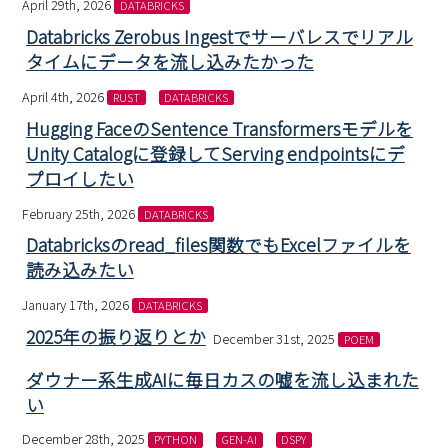
April 29th, 2026
DATABRICKS
Databricks Zerobus Ingestでサーバレスでリアル
タイムにデータを流し込みたかった
April 4th, 2026
RUST
DATABRICKS
Hugging FaceのSentence Transformersモデルを
Unity Catalogに登録してServing endpointsにデ
プロイしたい
February 25th, 2026
DATABRICKS
Databricksのread_files関数でもExcelファイルを
読み込みたい
January 17th, 2026
DATABRICKS
2025年の振り返りとか
December 31st, 2025
POEM
ダウナー系生成AIに毎日カスの嘘を流し込まれた
い
December 28th, 2025
PYTHON
GEN-AI
DSPY